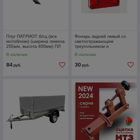
Плуг ПАТРИОТ б/сц (все
Фонарь задний левый со
мотоблоки) (ширина лемеха
светоотражающим
255мм, высота 400мм) ПЛ
треугольником и
255.400.31. Артикул
противотуманным светом
В наличии
В наличии
490001030
FT-088 LPM-L
84
30
руб.
руб.