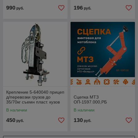
990
196
руб.
руб.
Крепление 5-640040 прицеп
д/перевозки грузов до
Сцепка МТЗ
35/70кг съемн пласт. кузов
ОП-1597.000,РБ
60л 2-колеса с надувн. по
В наличии
В наличии
450
130
руб.
руб.