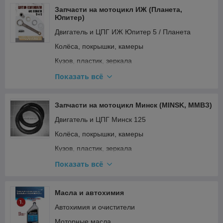
Электрооборудование и зажигание
Запчасти на мотоцикл ИЖ (Планета,
Юпитер)
Двигатель и ЦПГ ИЖ Юпитер 5 / Планета
Колёса, покрышки, камеры
Кузов, пластик, зеркала
Освещение и поворотники
Показать всё
Подвеска и рулевое
Прочее
Запчасти на мотоцикл Минск (MINSK, ММВЗ)
Ремкомплекты, прокладки, подшипники
Двигатель и ЦПГ Минск 125
Топливная система и карбюратор
Колёса, покрышки, камеры
Тормозная система
Кузов, пластик, зеркала
Трансмиссия (сцепление, вариатор, цепи)
Освещение и поворотники Минск (реле
Показать всё
поворотов)
Электрооборудование и зажигание
Подвеска и рулевое
Масла и автохимия
Прочее
Автохимия и очистители
Ремкомплекты Минск (вилка, карбюратор)
Моторные масла