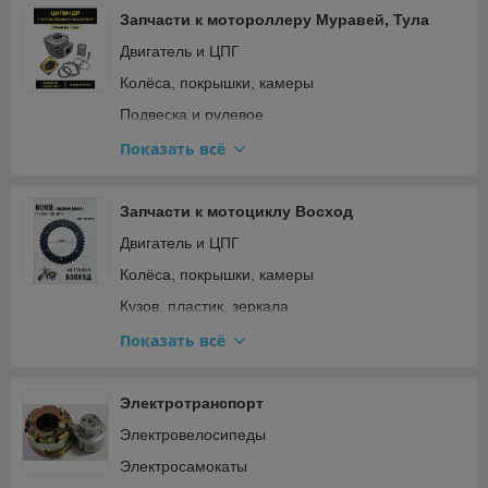
Запчасти к мотороллеру Муравей, Тула
Двигатель и ЦПГ
Колёса, покрышки, камеры
Подвеска и рулевое
Прочее
Показать всё
Ремкомплекты, прокладки, подшипники
Топливная система и карбюратор
Запчасти к мотоциклу Восход
Тормозная система
Двигатель и ЦПГ
Трансмиссия (сцепление, вариатор, цепи)
Колёса, покрышки, камеры
Электрооборудование и зажигание
Кузов, пластик, зеркала
Подвеска и рулевое
Показать всё
Прочее
Ремкомплекты, прокладки, подшипники
Электротранспорт
Топливная система и карбюратор
Электровелосипеды
Трансмиссия (сцепление, вариатор, цепи)
Электросамокаты