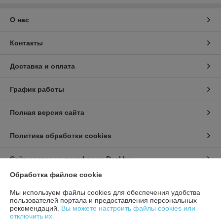
О нас
Контакты
Доставка и оплата
График работы
Полная версия сайта
Политика обработки cookies
Сайт создан на платформе Deal.by
Обработка файлов cookie
Информация для покупателя
Мы используем файлы cookies для обеспечения удобства
пользователей портала и предоставления персональных
Юридическое лицо:
ИП Урбанович Виктор Ричардович
рекомендаций.
Вы можете настроить файлы cookies или
231280, Гродненская область, г. Лида, Ул. Ползунова д.26
отключить их.