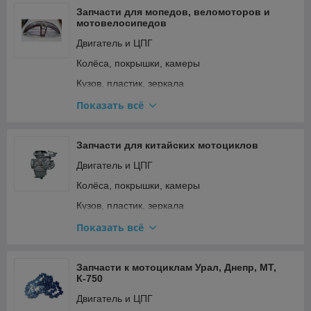
Сёдла и подседельные штыри
Запчасти для мопедов, веломоторов и
мотовелосипедов
Тормозная система
Двигатель и ЦПГ
Трансмиссия (цепи, звёзды, переключатели)
Колёса, покрышки, камеры
Кузов, пластик, зеркала
Освещение и поворотники
Показать всё
Подвеска и рулевое
Прочее
Запчасти для китайских мотоциклов
Ремкомплекты, прокладки, подшипники
Двигатель и ЦПГ
Сиденья
Колёса, покрышки, камеры
Стартер и кикстартер
Кузов, пластик, зеркала
Топливная система и карбюратор
Освещение и поворотники
Показать всё
Тормозная система
Подвеска и рулевое
Трансмиссия (сцепление, вариатор, цепи)
Прочее
Запчасти к мотоциклам Урал, Днепр, МТ,
К-750
Фильтры
Ремкомплекты, прокладки, подшипники
Двигатель и ЦПГ
Электрооборудование и зажигание
Сиденья