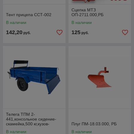
Сцепка МТЗ
Тент прицепа ССТ-002
ОП-2711.000,РБ
В наличии
В наличии
142,20
125
руб.
руб.
Телега ТПМ 2-
441,консольное сидение-
скамейка,500 кг,кузов-
Плуг ПМ-18.03.000, РБ
самосвал,разъемная Т-
В наличии
В наличии
образная рама с