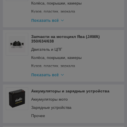
Колёса, покрышки, камеры
Стартер и кикстартер
Кузов, пластик, зеркала
Топливная система и карбюратор
Освещение и поворотники
Показать всё
Тормозная система
Подвеска и рулевое
Трансмиссия (сцепление, вариатор, цепи)
Прочее
Запчасти на мотоцикл Ява (JAWA)
Фильтры
350/634/638
Ремкомплекты, прокладки, подшипники
Электрооборудование и зажигание
Двигатель и ЦПГ
Топливная система и карбюратор
Колёса, покрышки, камеры
Тормозная система
Кузов, пластик, зеркала
Трансмиссия (сцепление, вариатор, цепи)
Освещение и поворотники
Показать всё
Электрооборудование и зажигание
Подвеска и рулевое
Прочее
Аккумуляторы и зарядные устройства
Ремкомплекты, прокладки, подшипники
Аккумуляторы мото
Топливная система и карбюратор
Зарядные устройства
Тормозная система
Прочее
Трансмиссия (сцепление, вариатор, цепи)