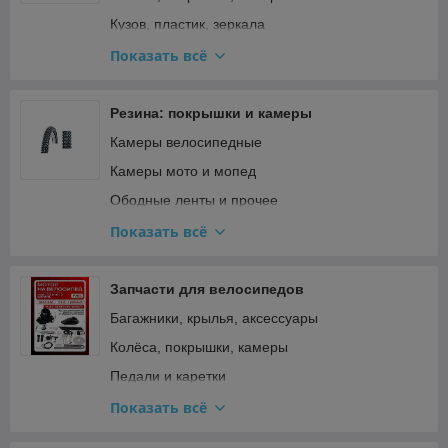
Фильтры
Кузов, пластик, зеркала
Шины и цепи для бензопил
Освещение и поворотники
Показать всё
Подвеска и рулевое
Прочее
Резина: покрышки и камеры
Ремкомплекты, прокладки, подшипники
Камеры велосипедные
Сиденья
Камеры мото и мопед
Стартер и кикстартер
Ободные ленты и прочее
Топливная система и карбюратор
Покрышки велосипедные
Показать всё
Тормозная система
Покрышки для мототехники и садовой техники
Трансмиссия (сцепление, вариатор, цепи)
Покрышки мото и мопед
Запчасти для велосипедов
Фильтры
Багажники, крылья, аксессуары
Электрооборудование и зажигание
Колёса, покрышки, камеры
Педали и каретки
Прочее
Показать всё
Рама, вилка, руль