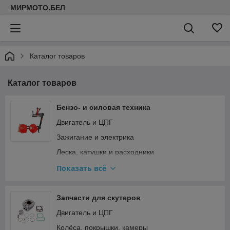
МИРМОТО.БЕЛ
Каталог товаров
Каталог товаров
Бензо- и силовая техника
Двигатель и ЦПГ
Зажигание и электрика
Леска, катушки и расходники
Прочее
Показать всё
Редукторы, штанги и ножи для мотокос
Ремкомплекты и прокладки
Запчасти для скутеров
Стартер и сцепление
Двигатель и ЦПГ
Топливная система и карбюратор
Колёса, покрышки, камеры