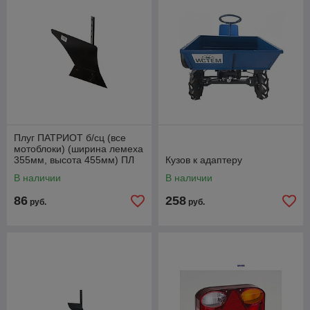
Плуг ПАТРИОТ б/сц (все
мотоблоки) (ширина лемеха
355мм, высота 455мм) ПЛ
Кузов к адаптеру
355.455.220.5, Китай.
В наличии
В наличии
Артикул
86
258
руб.
руб.