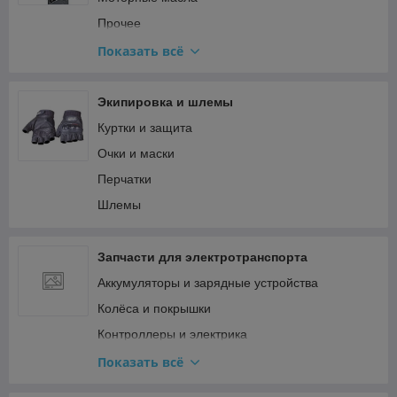
Топливная система и карбюратор
Прочее
Тормозная система
Смазки
Показать всё
Сцепление и трансмиссия Минск
Трансмиссионные масла
Электрооборудование Минск (генератор,
спидометр)
Экипировка и шлемы
Куртки и защита
Очки и маски
Перчатки
Шлемы
Запчасти для электротранспорта
Аккумуляторы и зарядные устройства
Колёса и покрышки
Контроллеры и электрика
Мотор-колёса и двигатели
Показать всё
Прочее