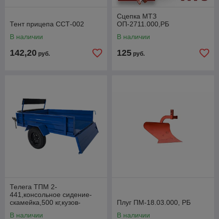
Сцепка МТЗ
Тент прицепа ССТ-002
ОП-2711.000,РБ
В наличии
В наличии
142,20
125
руб.
руб.
Телега ТПМ 2-
441,консольное сидение-
скамейка,500 кг,кузов-
Плуг ПМ-18.03.000, РБ
самосвал,разъемная Т-
В наличии
В наличии
образная рама с