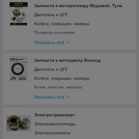
Запчасти к мотороллеру Муравей, Тула
Двигатель и ЦПГ
Колёса, покрышки, камеры
Подвеска и рулевое
Прочее
Показать всё
Ремкомплекты, прокладки, подшипники
Топливная система и карбюратор
Запчасти к мотоциклу Восход
Тормозная система
Двигатель и ЦПГ
Трансмиссия (сцепление, вариатор, цепи)
Колёса, покрышки, камеры
Электрооборудование и зажигание
Кузов, пластик, зеркала
Подвеска и рулевое
Показать всё
Прочее
Ремкомплекты, прокладки, подшипники
Электротранспорт
Топливная система и карбюратор
Электровелосипеды
Трансмиссия (сцепление, вариатор, цепи)
Электросамокаты