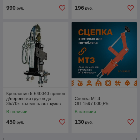
990
196
руб.
руб.
Крепление 5-640040 прицеп
д/перевозки грузов до
Сцепка МТЗ
35/70кг съемн пласт. кузов
ОП-1597.000,РБ
60л 2-колеса с надувн. по
В наличии
В наличии
450
130
руб.
руб.