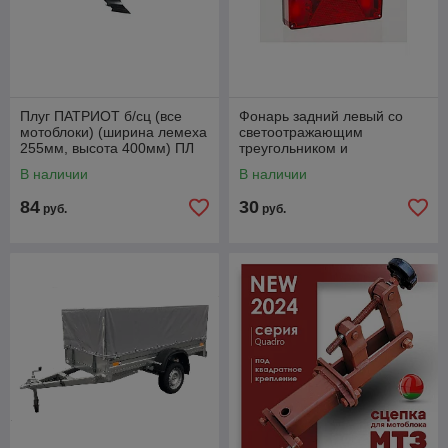
Плуг ПАТРИОТ б/сц (все
Фонарь задний левый со
мотоблоки) (ширина лемеха
светоотражающим
255мм, высота 400мм) ПЛ
треугольником и
255.400.31. Артикул
противотуманным светом
В наличии
В наличии
490001030
FT-088 LPM-L
84
30
руб.
руб.