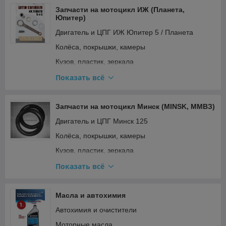
Электрооборудование и зажигание
Запчасти на мотоцикл ИЖ (Планета,
Юпитер)
Двигатель и ЦПГ ИЖ Юпитер 5 / Планета
Колёса, покрышки, камеры
Кузов, пластик, зеркала
Освещение и поворотники
Показать всё
Подвеска и рулевое
Прочее
Запчасти на мотоцикл Минск (MINSK, ММВЗ)
Ремкомплекты, прокладки, подшипники
Двигатель и ЦПГ Минск 125
Топливная система и карбюратор
Колёса, покрышки, камеры
Тормозная система
Кузов, пластик, зеркала
Трансмиссия (сцепление, вариатор, цепи)
Освещение и поворотники Минск (реле
Показать всё
поворотов)
Электрооборудование и зажигание
Подвеска и рулевое
Масла и автохимия
Прочее
Автохимия и очистители
Ремкомплекты Минск (вилка, карбюратор)
Моторные масла