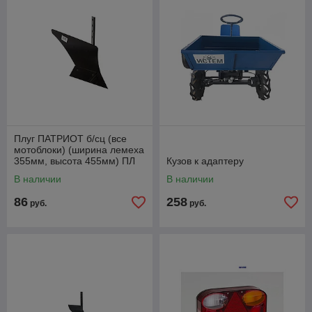
Плуг ПАТРИОТ б/сц (все
мотоблоки) (ширина лемеха
355мм, высота 455мм) ПЛ
Кузов к адаптеру
355.455.220.5, Китай.
В наличии
В наличии
Артикул
86
258
руб.
руб.