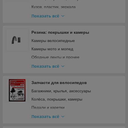
Фильтры
Кузов, пластик, зеркала
Шины и цепи для бензопил
Освещение и поворотники
Показать всё
Подвеска и рулевое
Прочее
Резина: покрышки и камеры
Ремкомплекты, прокладки, подшипники
Камеры велосипедные
Сиденья
Камеры мото и мопед
Стартер и кикстартер
Ободные ленты и прочее
Топливная система и карбюратор
Покрышки велосипедные
Показать всё
Тормозная система
Покрышки для мототехники и садовой техники
Трансмиссия (сцепление, вариатор, цепи)
Покрышки мото и мопед
Запчасти для велосипедов
Фильтры
Багажники, крылья, аксессуары
Электрооборудование и зажигание
Колёса, покрышки, камеры
Педали и каретки
Прочее
Показать всё
Рама, вилка, руль