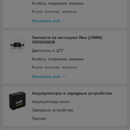
Колёса, покрышки, камеры
Стартер и кикстартер
Кузов, пластик, зеркала
Топливная система и карбюратор
Освещение и поворотники
Показать всё
Тормозная система
Подвеска и рулевое
Трансмиссия (сцепление, вариатор, цепи)
Прочее
Запчасти на мотоцикл Ява (JAWA)
Фильтры
350/634/638
Ремкомплекты, прокладки, подшипники
Электрооборудование и зажигание
Двигатель и ЦПГ
Топливная система и карбюратор
Колёса, покрышки, камеры
Тормозная система
Кузов, пластик, зеркала
Трансмиссия (сцепление, вариатор, цепи)
Освещение и поворотники
Показать всё
Электрооборудование и зажигание
Подвеска и рулевое
Прочее
Аккумуляторы и зарядные устройства
Ремкомплекты, прокладки, подшипники
Аккумуляторы мото
Топливная система и карбюратор
Зарядные устройства
Тормозная система
Прочее
Трансмиссия (сцепление, вариатор, цепи)