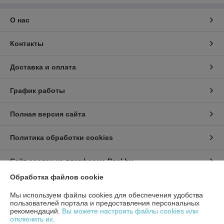
О нас
Контакты
Доставка и оплата
График работы
Полная версия сайта
Политика обработки cookies
Сайт создан на платформе Deal.by
Обработка файлов cookie
Информация для покупателя
Мы используем файлы cookies для обеспечения удобства
пользователей портала и предоставления персональных
Юридическое лицо:
ИП Урбанович Виктор Ричардович
рекомендаций.
Вы можете настроить файлы cookies или
231280, Гродненская область, г. Лида, Ул. Ползунова д.26
отключить их.