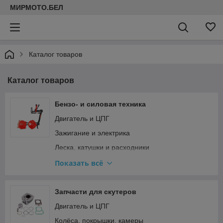
МИРМОТО.БЕЛ
Каталог товаров
Каталог товаров
Бензо- и силовая техника
Двигатель и ЦПГ
Зажигание и электрика
Леска, катушки и расходники
Прочее
Показать всё
Редукторы, штанги и ножи для мотокос
Ремкомплекты и прокладки
Запчасти для скутеров
Стартер и сцепление
Двигатель и ЦПГ
Топливная система и карбюратор
Колёса, покрышки, камеры