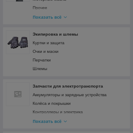
Топливная система и карбюратор
Прочее
Тормозная система
Смазки
Показать всё
Сцепление и трансмиссия Минск
Трансмиссионные масла
Электрооборудование Минск (генератор,
спидометр)
Экипировка и шлемы
Куртки и защита
Очки и маски
Перчатки
Шлемы
Запчасти для электротранспорта
Аккумуляторы и зарядные устройства
Колёса и покрышки
Контроллеры и электрика
Мотор-колёса и двигатели
Показать всё
Прочее