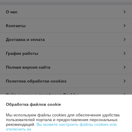
О нас
Контакты
Доставка и оплата
График работы
Полная версия сайта
Политика обработки cookies
Сайт создан на платформе Deal.by
Обработка файлов cookie
Информация для покупателя
Мы используем файлы cookies для обеспечения удобства
пользователей портала и предоставления персональных
Юридическое лицо:
ИП Урбанович Виктор Ричардович
рекомендаций.
Вы можете настроить файлы cookies или
231280, Гродненская область, г. Лида, Ул. Ползунова д.26
отключить их.