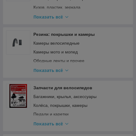
Фильтры
Кузов, пластик, зеркала
Шины и цепи для бензопил
Освещение и поворотники
Показать всё
Подвеска и рулевое
Прочее
Резина: покрышки и камеры
Ремкомплекты, прокладки, подшипники
Камеры велосипедные
Сиденья
Камеры мото и мопед
Стартер и кикстартер
Ободные ленты и прочее
Топливная система и карбюратор
Покрышки велосипедные
Показать всё
Тормозная система
Покрышки для мототехники и садовой техники
Трансмиссия (сцепление, вариатор, цепи)
Покрышки мото и мопед
Запчасти для велосипедов
Фильтры
Багажники, крылья, аксессуары
Электрооборудование и зажигание
Колёса, покрышки, камеры
Педали и каретки
Прочее
Показать всё
Рама, вилка, руль