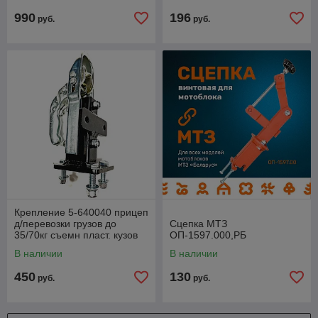
990
196
руб.
руб.
Крепление 5-640040 прицеп
д/перевозки грузов до
Сцепка МТЗ
35/70кг съемн пласт. кузов
ОП-1597.000,РБ
60л 2-колеса с надувн. по
В наличии
В наличии
450
130
руб.
руб.