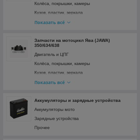
Колёса, покрышки, камеры
Стартер и кикстартер
Кузов, пластик, зеркала
Топливная система и карбюратор
Освещение и поворотники
Показать всё
Тормозная система
Подвеска и рулевое
Трансмиссия (сцепление, вариатор, цепи)
Прочее
Запчасти на мотоцикл Ява (JAWA)
Фильтры
350/634/638
Ремкомплекты, прокладки, подшипники
Электрооборудование и зажигание
Двигатель и ЦПГ
Топливная система и карбюратор
Колёса, покрышки, камеры
Тормозная система
Кузов, пластик, зеркала
Трансмиссия (сцепление, вариатор, цепи)
Освещение и поворотники
Показать всё
Электрооборудование и зажигание
Подвеска и рулевое
Прочее
Аккумуляторы и зарядные устройства
Ремкомплекты, прокладки, подшипники
Аккумуляторы мото
Топливная система и карбюратор
Зарядные устройства
Тормозная система
Прочее
Трансмиссия (сцепление, вариатор, цепи)