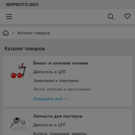
МИРМОТО.БЕЛ
Каталог товаров
Каталог товаров
Бензо- и силовая техника
Двигатель и ЦПГ
Зажигание и электрика
Леска, катушки и расходники
Прочее
Показать всё
Редукторы, штанги и ножи для мотокос
Ремкомплекты и прокладки
Запчасти для скутеров
Стартер и сцепление
Двигатель и ЦПГ
Топливная система и карбюратор
Колёса, покрышки, камеры