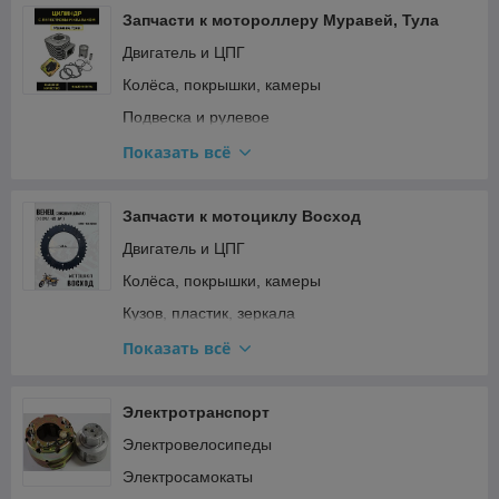
Запчасти к мотороллеру Муравей, Тула
Двигатель и ЦПГ
Колёса, покрышки, камеры
Подвеска и рулевое
Прочее
Показать всё
Ремкомплекты, прокладки, подшипники
Топливная система и карбюратор
Запчасти к мотоциклу Восход
Тормозная система
Двигатель и ЦПГ
Трансмиссия (сцепление, вариатор, цепи)
Колёса, покрышки, камеры
Электрооборудование и зажигание
Кузов, пластик, зеркала
Подвеска и рулевое
Показать всё
Прочее
Ремкомплекты, прокладки, подшипники
Электротранспорт
Топливная система и карбюратор
Электровелосипеды
Трансмиссия (сцепление, вариатор, цепи)
Электросамокаты