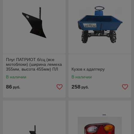
Плуг ПАТРИОТ б/сц (все
мотоблоки) (ширина лемеха
355мм, высота 455мм) ПЛ
Кузов к адаптеру
355.455.220.5, Китай.
В наличии
В наличии
Артикул
86
258
руб.
руб.