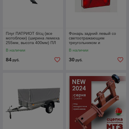
Плуг ПАТРИОТ б/сц (все
Фонарь задний левый со
мотоблоки) (ширина лемеха
светоотражающим
255мм, высота 400мм) ПЛ
треугольником и
255.400.31. Артикул
противотуманным светом
В наличии
В наличии
490001030
FT-088 LPM-L
84
30
руб.
руб.