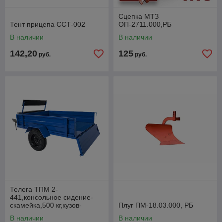
Сцепка МТЗ
Тент прицепа ССТ-002
ОП-2711.000,РБ
В наличии
В наличии
142,20
125
руб.
руб.
Телега ТПМ 2-
441,консольное сидение-
скамейка,500 кг,кузов-
Плуг ПМ-18.03.000, РБ
самосвал,разъемная Т-
В наличии
В наличии
образная рама с