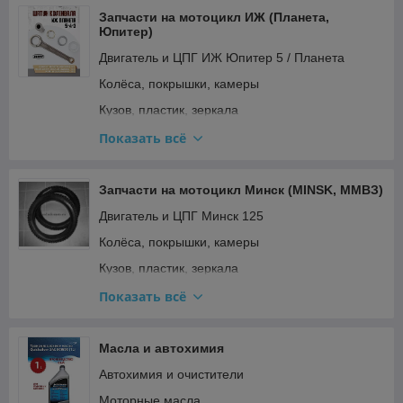
Электрооборудование и зажигание
Запчасти на мотоцикл ИЖ (Планета,
Юпитер)
Двигатель и ЦПГ ИЖ Юпитер 5 / Планета
Колёса, покрышки, камеры
Кузов, пластик, зеркала
Освещение и поворотники
Показать всё
Подвеска и рулевое
Прочее
Запчасти на мотоцикл Минск (MINSK, ММВЗ)
Ремкомплекты, прокладки, подшипники
Двигатель и ЦПГ Минск 125
Топливная система и карбюратор
Колёса, покрышки, камеры
Тормозная система
Кузов, пластик, зеркала
Трансмиссия (сцепление, вариатор, цепи)
Освещение и поворотники Минск (реле
Показать всё
поворотов)
Электрооборудование и зажигание
Подвеска и рулевое
Масла и автохимия
Прочее
Автохимия и очистители
Ремкомплекты Минск (вилка, карбюратор)
Моторные масла