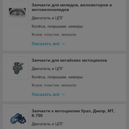
Сёдла и подседельные штыри
Запчасти для мопедов, веломоторов и
мотовелосипедов
Тормозная система
Двигатель и ЦПГ
Трансмиссия (цепи, звёзды, переключатели)
Колёса, покрышки, камеры
Кузов, пластик, зеркала
Освещение и поворотники
Показать всё
Подвеска и рулевое
Прочее
Запчасти для китайских мотоциклов
Ремкомплекты, прокладки, подшипники
Двигатель и ЦПГ
Сиденья
Колёса, покрышки, камеры
Стартер и кикстартер
Кузов, пластик, зеркала
Топливная система и карбюратор
Освещение и поворотники
Показать всё
Тормозная система
Подвеска и рулевое
Трансмиссия (сцепление, вариатор, цепи)
Прочее
Запчасти к мотоциклам Урал, Днепр, МТ,
К-750
Фильтры
Ремкомплекты, прокладки, подшипники
Двигатель и ЦПГ
Электрооборудование и зажигание
Сиденья