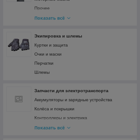
Топливная система и карбюратор
Прочее
Тормозная система
Смазки
Показать всё
Сцепление и трансмиссия Минск
Трансмиссионные масла
Электрооборудование Минск (генератор,
спидометр)
Экипировка и шлемы
Куртки и защита
Очки и маски
Перчатки
Шлемы
Запчасти для электротранспорта
Аккумуляторы и зарядные устройства
Колёса и покрышки
Контроллеры и электрика
Мотор-колёса и двигатели
Показать всё
Прочее