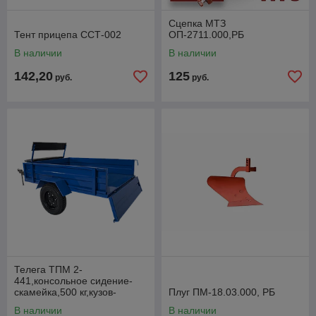
Сцепка МТЗ
Тент прицепа ССТ-002
ОП-2711.000,РБ
В наличии
В наличии
142,20
125
руб.
руб.
Телега ТПМ 2-
441,консольное сидение-
скамейка,500 кг,кузов-
Плуг ПМ-18.03.000, РБ
самосвал,разъемная Т-
В наличии
В наличии
образная рама с