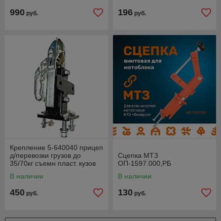
990
196
руб.
руб.
Крепление 5-640040 прицеп
д/перевозки грузов до
Сцепка МТЗ
35/70кг съемн пласт. кузов
ОП-1597.000,РБ
60л 2-колеса с надувн. по
В наличии
В наличии
450
130
руб.
руб.