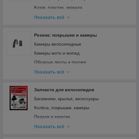
Фильтры
Кузов, пластик, зеркала
Шины и цепи для бензопил
Освещение и поворотники
Показать всё
Подвеска и рулевое
Прочее
Резина: покрышки и камеры
Ремкомплекты, прокладки, подшипники
Камеры велосипедные
Сиденья
Камеры мото и мопед
Стартер и кикстартер
Ободные ленты и прочее
Топливная система и карбюратор
Покрышки велосипедные
Показать всё
Тормозная система
Покрышки для мототехники и садовой техники
Трансмиссия (сцепление, вариатор, цепи)
Покрышки мото и мопед
Запчасти для велосипедов
Фильтры
Багажники, крылья, аксессуары
Электрооборудование и зажигание
Колёса, покрышки, камеры
Педали и каретки
Прочее
Показать всё
Рама, вилка, руль