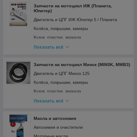
Электрооборудование и зажигание
Запчасти на мотоцикл ИЖ (Планета,
Юпитер)
Двигатель и ЦПГ ИЖ Юпитер 5 / Планета
Колёса, покрышки, камеры
Кузов, пластик, зеркала
Освещение и поворотники
Показать всё
Подвеска и рулевое
Прочее
Запчасти на мотоцикл Минск (MINSK, ММВЗ)
Ремкомплекты, прокладки, подшипники
Двигатель и ЦПГ Минск 125
Топливная система и карбюратор
Колёса, покрышки, камеры
Тормозная система
Кузов, пластик, зеркала
Трансмиссия (сцепление, вариатор, цепи)
Освещение и поворотники Минск (реле
Показать всё
поворотов)
Электрооборудование и зажигание
Подвеска и рулевое
Масла и автохимия
Прочее
Автохимия и очистители
Ремкомплекты Минск (вилка, карбюратор)
Моторные масла