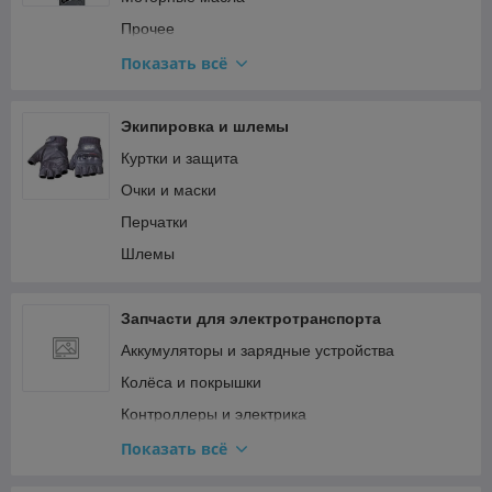
Топливная система и карбюратор
Прочее
Тормозная система
Смазки
Показать всё
Сцепление и трансмиссия Минск
Трансмиссионные масла
Электрооборудование Минск (генератор,
спидометр)
Экипировка и шлемы
Куртки и защита
Очки и маски
Перчатки
Шлемы
Запчасти для электротранспорта
Аккумуляторы и зарядные устройства
Колёса и покрышки
Контроллеры и электрика
Мотор-колёса и двигатели
Показать всё
Прочее