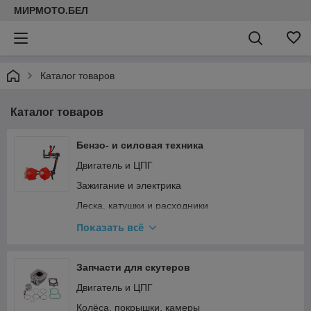
МИРМОТО.БЕЛ
Каталог товаров
Каталог товаров
Бензо- и силовая техника
Двигатель и ЦПГ
Зажигание и электрика
Леска, катушки и расходники
Прочее
Показать всё
Редукторы, штанги и ножи для мотокос
Ремкомплекты и прокладки
Запчасти для скутеров
Стартер и сцепление
Двигатель и ЦПГ
Топливная система и карбюратор
Колёса, покрышки, камеры