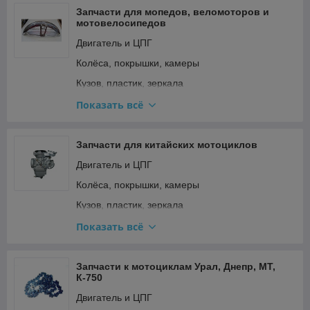
Сёдла и подседельные штыри
Запчасти для мопедов, веломоторов и
мотовелосипедов
Тормозная система
Двигатель и ЦПГ
Трансмиссия (цепи, звёзды, переключатели)
Колёса, покрышки, камеры
Кузов, пластик, зеркала
Освещение и поворотники
Показать всё
Подвеска и рулевое
Прочее
Запчасти для китайских мотоциклов
Ремкомплекты, прокладки, подшипники
Двигатель и ЦПГ
Сиденья
Колёса, покрышки, камеры
Стартер и кикстартер
Кузов, пластик, зеркала
Топливная система и карбюратор
Освещение и поворотники
Показать всё
Тормозная система
Подвеска и рулевое
Трансмиссия (сцепление, вариатор, цепи)
Прочее
Запчасти к мотоциклам Урал, Днепр, МТ,
К-750
Фильтры
Ремкомплекты, прокладки, подшипники
Двигатель и ЦПГ
Электрооборудование и зажигание
Сиденья