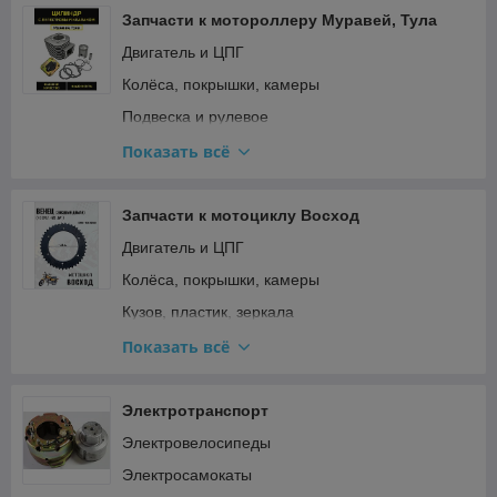
Запчасти к мотороллеру Муравей, Тула
Двигатель и ЦПГ
Колёса, покрышки, камеры
Подвеска и рулевое
Прочее
Показать всё
Ремкомплекты, прокладки, подшипники
Топливная система и карбюратор
Запчасти к мотоциклу Восход
Тормозная система
Двигатель и ЦПГ
Трансмиссия (сцепление, вариатор, цепи)
Колёса, покрышки, камеры
Электрооборудование и зажигание
Кузов, пластик, зеркала
Подвеска и рулевое
Показать всё
Прочее
Ремкомплекты, прокладки, подшипники
Электротранспорт
Топливная система и карбюратор
Электровелосипеды
Трансмиссия (сцепление, вариатор, цепи)
Электросамокаты