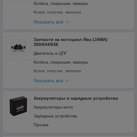
Колёса, покрышки, камеры
Стартер и кикстартер
Кузов, пластик, зеркала
Топливная система и карбюратор
Освещение и поворотники
Показать всё
Тормозная система
Подвеска и рулевое
Трансмиссия (сцепление, вариатор, цепи)
Прочее
Запчасти на мотоцикл Ява (JAWA)
Фильтры
350/634/638
Ремкомплекты, прокладки, подшипники
Электрооборудование и зажигание
Двигатель и ЦПГ
Топливная система и карбюратор
Колёса, покрышки, камеры
Тормозная система
Кузов, пластик, зеркала
Трансмиссия (сцепление, вариатор, цепи)
Освещение и поворотники
Показать всё
Электрооборудование и зажигание
Подвеска и рулевое
Прочее
Аккумуляторы и зарядные устройства
Ремкомплекты, прокладки, подшипники
Аккумуляторы мото
Топливная система и карбюратор
Зарядные устройства
Тормозная система
Прочее
Трансмиссия (сцепление, вариатор, цепи)