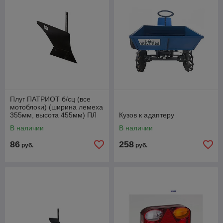
Плуг ПАТРИОТ б/сц (все
мотоблоки) (ширина лемеха
355мм, высота 455мм) ПЛ
Кузов к адаптеру
355.455.220.5, Китай.
В наличии
В наличии
Артикул
86
258
руб.
руб.