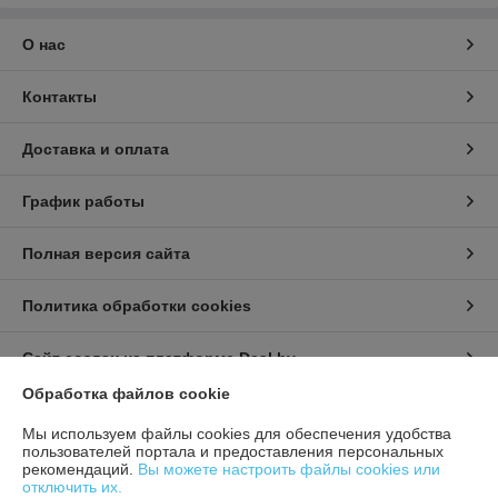
О нас
Контакты
Доставка и оплата
График работы
Полная версия сайта
Политика обработки cookies
Сайт создан на платформе Deal.by
Обработка файлов cookie
Информация для покупателя
Мы используем файлы cookies для обеспечения удобства
пользователей портала и предоставления персональных
Юридическое лицо:
ИП Урбанович Виктор Ричардович
рекомендаций.
Вы можете настроить файлы cookies или
231280, Гродненская область, г. Лида, Ул. Ползунова д.26
отключить их.