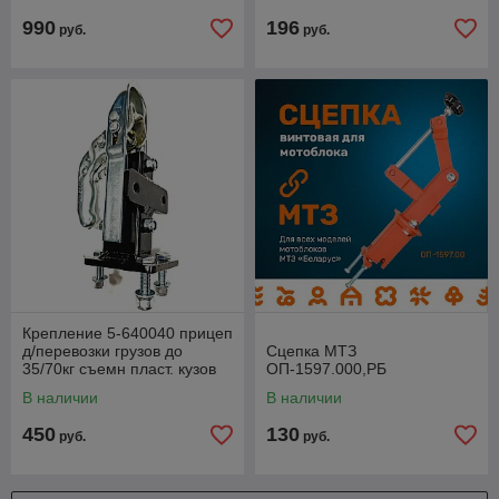
990
196
руб.
руб.
Крепление 5-640040 прицеп
д/перевозки грузов до
Сцепка МТЗ
35/70кг съемн пласт. кузов
ОП-1597.000,РБ
60л 2-колеса с надувн. по
В наличии
В наличии
450
130
руб.
руб.