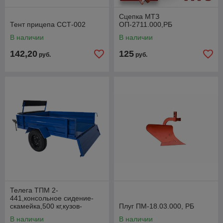
Сцепка МТЗ
Тент прицепа ССТ-002
ОП-2711.000,РБ
В наличии
В наличии
142,20
125
руб.
руб.
Телега ТПМ 2-
441,консольное сидение-
скамейка,500 кг,кузов-
Плуг ПМ-18.03.000, РБ
самосвал,разъемная Т-
В наличии
В наличии
образная рама с