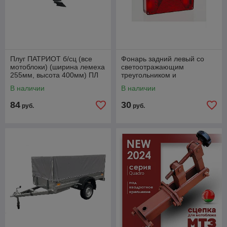
Плуг ПАТРИОТ б/сц (все
Фонарь задний левый со
мотоблоки) (ширина лемеха
светоотражающим
255мм, высота 400мм) ПЛ
треугольником и
255.400.31. Артикул
противотуманным светом
В наличии
В наличии
490001030
FT-088 LPM-L
84
30
руб.
руб.