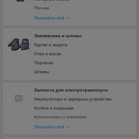
Топливная система и карбюратор
Прочее
Тормозная система
Смазки
Показать всё
Сцепление и трансмиссия Минск
Трансмиссионные масла
Электрооборудование Минск (генератор,
спидометр)
Экипировка и шлемы
Куртки и защита
Очки и маски
Перчатки
Шлемы
Запчасти для электротранспорта
Аккумуляторы и зарядные устройства
Колёса и покрышки
Контроллеры и электрика
Мотор-колёса и двигатели
Показать всё
Прочее