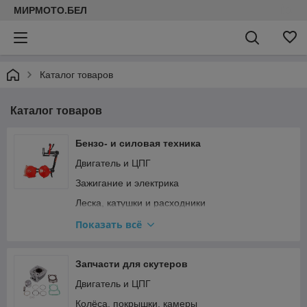
МИРМОТО.БЕЛ
Каталог товаров
Каталог товаров
Бензо- и силовая техника
Двигатель и ЦПГ
Зажигание и электрика
Леска, катушки и расходники
Прочее
Показать всё
Редукторы, штанги и ножи для мотокос
Ремкомплекты и прокладки
Запчасти для скутеров
Стартер и сцепление
Двигатель и ЦПГ
Топливная система и карбюратор
Колёса, покрышки, камеры