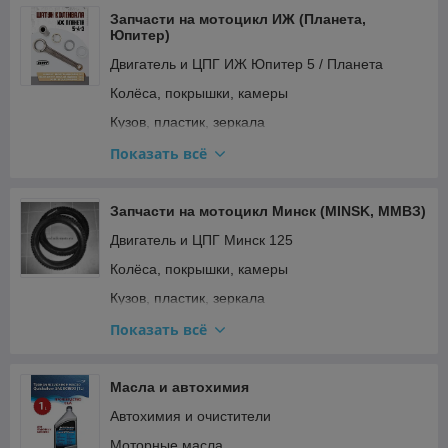
Электрооборудование и зажигание
Запчасти на мотоцикл ИЖ (Планета,
Юпитер)
Двигатель и ЦПГ ИЖ Юпитер 5 / Планета
Колёса, покрышки, камеры
Кузов, пластик, зеркала
Освещение и поворотники
Показать всё
Подвеска и рулевое
Прочее
Запчасти на мотоцикл Минск (MINSK, ММВЗ)
Ремкомплекты, прокладки, подшипники
Двигатель и ЦПГ Минск 125
Топливная система и карбюратор
Колёса, покрышки, камеры
Тормозная система
Кузов, пластик, зеркала
Трансмиссия (сцепление, вариатор, цепи)
Освещение и поворотники Минск (реле
Показать всё
поворотов)
Электрооборудование и зажигание
Подвеска и рулевое
Масла и автохимия
Прочее
Автохимия и очистители
Ремкомплекты Минск (вилка, карбюратор)
Моторные масла