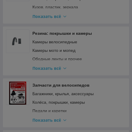
Фильтры
Кузов, пластик, зеркала
Шины и цепи для бензопил
Освещение и поворотники
Показать всё
Подвеска и рулевое
Прочее
Резина: покрышки и камеры
Ремкомплекты, прокладки, подшипники
Камеры велосипедные
Сиденья
Камеры мото и мопед
Стартер и кикстартер
Ободные ленты и прочее
Топливная система и карбюратор
Покрышки велосипедные
Показать всё
Тормозная система
Покрышки для мототехники и садовой техники
Трансмиссия (сцепление, вариатор, цепи)
Покрышки мото и мопед
Запчасти для велосипедов
Фильтры
Багажники, крылья, аксессуары
Электрооборудование и зажигание
Колёса, покрышки, камеры
Педали и каретки
Прочее
Показать всё
Рама, вилка, руль