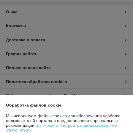
О нас
Контакты
Доставка и оплата
График работы
Полная версия сайта
Политика обработки cookies
Сайт создан на платформе Deal.by
Обработка файлов cookie
Информация для покупателя
Мы используем файлы cookies для обеспечения удобства
пользователей портала и предоставления персональных
Юридическое лицо:
ИП Урбанович Виктор Ричардович
рекомендаций.
Вы можете настроить файлы cookies или
231280, Гродненская область, г. Лида, Ул. Ползунова д.26
отключить их.