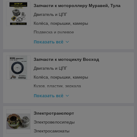
Запчасти к мотороллеру Муравей, Тула
Двигатель и ЦПГ
Колёса, покрышки, камеры
Подвеска и рулевое
Прочее
Показать всё
Ремкомплекты, прокладки, подшипники
Топливная система и карбюратор
Запчасти к мотоциклу Восход
Тормозная система
Двигатель и ЦПГ
Трансмиссия (сцепление, вариатор, цепи)
Колёса, покрышки, камеры
Электрооборудование и зажигание
Кузов, пластик, зеркала
Подвеска и рулевое
Показать всё
Прочее
Ремкомплекты, прокладки, подшипники
Электротранспорт
Топливная система и карбюратор
Электровелосипеды
Трансмиссия (сцепление, вариатор, цепи)
Электросамокаты