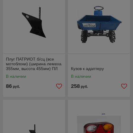
Плуг ПАТРИОТ б/сц (все
мотоблоки) (ширина лемеха
355мм, высота 455мм) ПЛ
Кузов к адаптеру
355.455.220.5, Китай.
В наличии
В наличии
Артикул
86
258
руб.
руб.