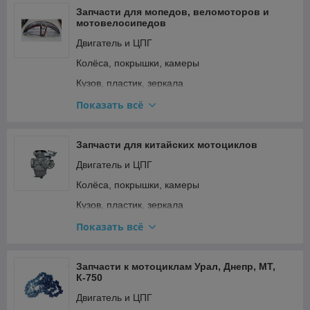
Сёдла и подседельные штыри
Запчасти для мопедов, веломоторов и
мотовелосипедов
Тормозная система
Двигатель и ЦПГ
Трансмиссия (цепи, звёзды, переключатели)
Колёса, покрышки, камеры
Кузов, пластик, зеркала
Освещение и поворотники
Показать всё
Подвеска и рулевое
Прочее
Запчасти для китайских мотоциклов
Ремкомплекты, прокладки, подшипники
Двигатель и ЦПГ
Сиденья
Колёса, покрышки, камеры
Стартер и кикстартер
Кузов, пластик, зеркала
Топливная система и карбюратор
Освещение и поворотники
Показать всё
Тормозная система
Подвеска и рулевое
Трансмиссия (сцепление, вариатор, цепи)
Прочее
Запчасти к мотоциклам Урал, Днепр, МТ,
К-750
Фильтры
Ремкомплекты, прокладки, подшипники
Двигатель и ЦПГ
Электрооборудование и зажигание
Сиденья