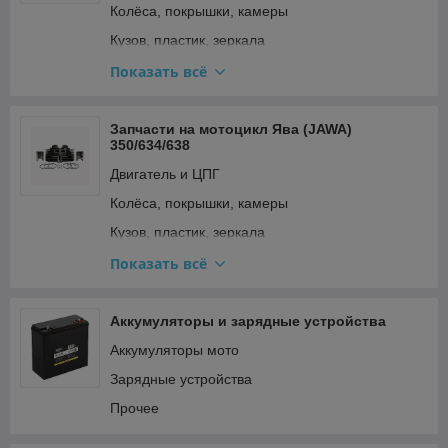
Колёса, покрышки, камеры
Стартер и кикстартер
Кузов, пластик, зеркала
Топливная система и карбюратор
Освещение и поворотники
Показать всё
Тормозная система
Подвеска и рулевое
Трансмиссия (сцепление, вариатор, цепи)
Прочее
Запчасти на мотоцикл Ява (JAWA)
Фильтры
350/634/638
Ремкомплекты, прокладки, подшипники
Электрооборудование и зажигание
Двигатель и ЦПГ
Топливная система и карбюратор
Колёса, покрышки, камеры
Тормозная система
Кузов, пластик, зеркала
Трансмиссия (сцепление, вариатор, цепи)
Освещение и поворотники
Показать всё
Электрооборудование и зажигание
Подвеска и рулевое
Прочее
Аккумуляторы и зарядные устройства
Ремкомплекты, прокладки, подшипники
Аккумуляторы мото
Топливная система и карбюратор
Зарядные устройства
Тормозная система
Прочее
Трансмиссия (сцепление, вариатор, цепи)