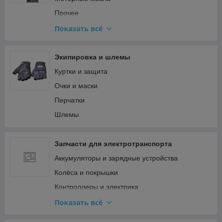
Топливная система и карбюратор
Прочее
Тормозная система
Смазки
Показать всё
Сцепление и трансмиссия Минск
Трансмиссионные масла
Электрооборудование Минск (генератор,
спидометр)
Экипировка и шлемы
Куртки и защита
Очки и маски
Перчатки
Шлемы
Запчасти для электротранспорта
Аккумуляторы и зарядные устройства
Колёса и покрышки
Контроллеры и электрика
Мотор-колёса и двигатели
Показать всё
Прочее