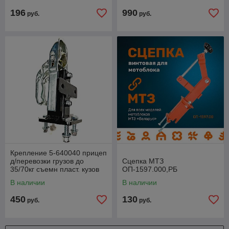
196
990
руб.
руб.
Крепление 5-640040 прицеп
д/перевозки грузов до
Сцепка МТЗ
35/70кг съемн пласт. кузов
ОП-1597.000,РБ
60л 2-колеса с надувн. по
В наличии
В наличии
450
130
руб.
руб.