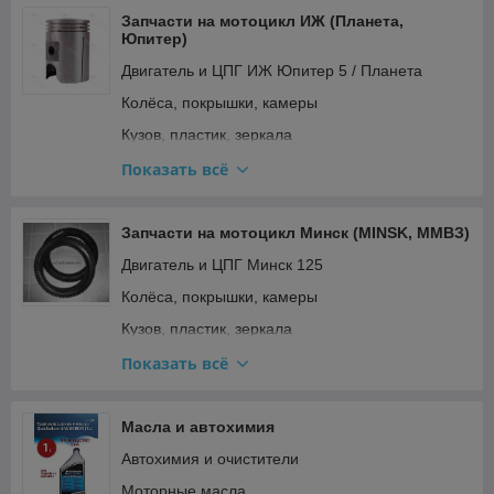
Электрооборудование и зажигание
Запчасти на мотоцикл ИЖ (Планета,
Юпитер)
Двигатель и ЦПГ ИЖ Юпитер 5 / Планета
Колёса, покрышки, камеры
Кузов, пластик, зеркала
Освещение и поворотники
Показать всё
Подвеска и рулевое
Прочее
Запчасти на мотоцикл Минск (MINSK, ММВЗ)
Ремкомплекты, прокладки, подшипники
Двигатель и ЦПГ Минск 125
Топливная система и карбюратор
Колёса, покрышки, камеры
Тормозная система
Кузов, пластик, зеркала
Трансмиссия (сцепление, вариатор, цепи)
Освещение и поворотники Минск (реле
Показать всё
поворотов)
Электрооборудование и зажигание
Подвеска и рулевое
Масла и автохимия
Прочее
Автохимия и очистители
Ремкомплекты Минск (вилка, карбюратор)
Моторные масла