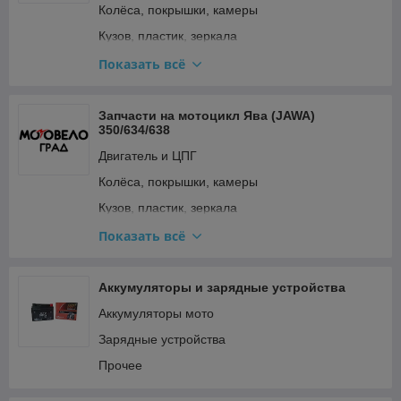
Колёса, покрышки, камеры
Стартер и кикстартер
Кузов, пластик, зеркала
Топливная система и карбюратор
Освещение и поворотники
Показать всё
Тормозная система
Подвеска и рулевое
Трансмиссия (сцепление, вариатор, цепи)
Прочее
Запчасти на мотоцикл Ява (JAWA)
Фильтры
350/634/638
Ремкомплекты, прокладки, подшипники
Электрооборудование и зажигание
Двигатель и ЦПГ
Топливная система и карбюратор
Колёса, покрышки, камеры
Тормозная система
Кузов, пластик, зеркала
Трансмиссия (сцепление, вариатор, цепи)
Освещение и поворотники
Показать всё
Электрооборудование и зажигание
Подвеска и рулевое
Прочее
Аккумуляторы и зарядные устройства
Ремкомплекты, прокладки, подшипники
Аккумуляторы мото
Топливная система и карбюратор
Зарядные устройства
Тормозная система
Прочее
Трансмиссия (сцепление, вариатор, цепи)