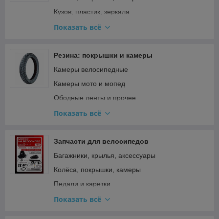
Фильтры
Кузов, пластик, зеркала
Шины и цепи для бензопил
Освещение и поворотники
Показать всё
Подвеска и рулевое
Прочее
Резина: покрышки и камеры
Ремкомплекты, прокладки, подшипники
Камеры велосипедные
Сиденья
Камеры мото и мопед
Стартер и кикстартер
Ободные ленты и прочее
Топливная система и карбюратор
Покрышки велосипедные
Показать всё
Тормозная система
Покрышки для мототехники и садовой техники
Трансмиссия (сцепление, вариатор, цепи)
Покрышки мото и мопед
Запчасти для велосипедов
Фильтры
Багажники, крылья, аксессуары
Электрооборудование и зажигание
Колёса, покрышки, камеры
Педали и каретки
Прочее
Показать всё
Рама, вилка, руль