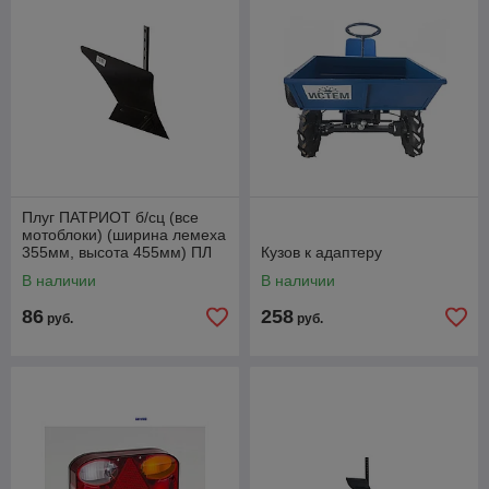
Плуг ПАТРИОТ б/сц (все
мотоблоки) (ширина лемеха
355мм, высота 455мм) ПЛ
Кузов к адаптеру
355.455.220.5, Китай.
В наличии
В наличии
Артикул
86
258
руб.
руб.