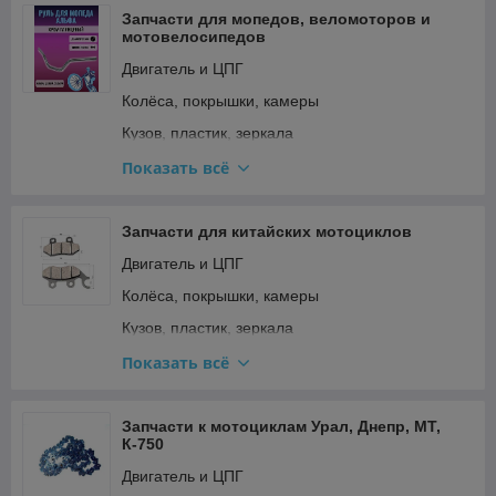
Сёдла и подседельные штыри
Запчасти для мопедов, веломоторов и
мотовелосипедов
Тормозная система
Двигатель и ЦПГ
Трансмиссия (цепи, звёзды, переключатели)
Колёса, покрышки, камеры
Кузов, пластик, зеркала
Освещение и поворотники
Показать всё
Подвеска и рулевое
Прочее
Запчасти для китайских мотоциклов
Ремкомплекты, прокладки, подшипники
Двигатель и ЦПГ
Сиденья
Колёса, покрышки, камеры
Стартер и кикстартер
Кузов, пластик, зеркала
Топливная система и карбюратор
Освещение и поворотники
Показать всё
Тормозная система
Подвеска и рулевое
Трансмиссия (сцепление, вариатор, цепи)
Прочее
Запчасти к мотоциклам Урал, Днепр, МТ,
К-750
Фильтры
Ремкомплекты, прокладки, подшипники
Двигатель и ЦПГ
Электрооборудование и зажигание
Сиденья