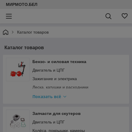
МИРМОТО.БЕЛ
Каталог товаров
Каталог товаров
Бензо- и силовая техника
Двигатель и ЦПГ
Зажигание и электрика
Леска, катушки и расходники
Прочее
Показать всё
Редукторы, штанги и ножи для мотокос
Ремкомплекты и прокладки
Запчасти для скутеров
Стартер и сцепление
Двигатель и ЦПГ
Топливная система и карбюратор
Колёса, покрышки, камеры