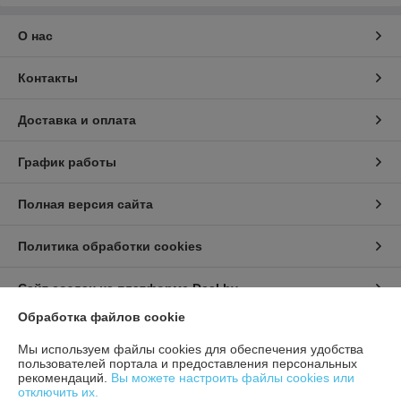
О нас
Контакты
Доставка и оплата
График работы
Полная версия сайта
Политика обработки cookies
Сайт создан на платформе Deal.by
Обработка файлов cookie
Информация для покупателя
Мы используем файлы cookies для обеспечения удобства
пользователей портала и предоставления персональных
Юридическое лицо:
ИП Урбанович Виктор Ричардович
рекомендаций.
Вы можете настроить файлы cookies или
231280, Гродненская область, г. Лида, Ул. Ползунова д.26
отключить их.