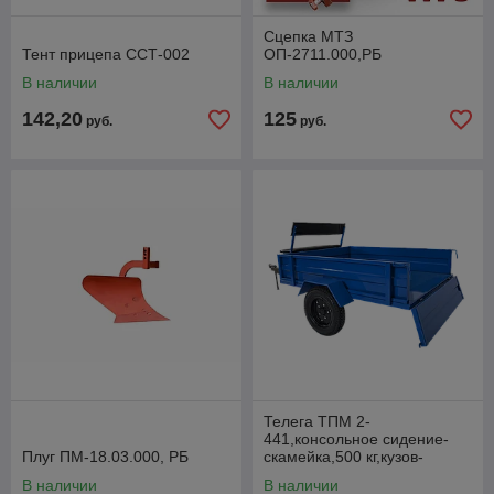
Сцепка МТЗ
Тент прицепа ССТ-002
ОП-2711.000,РБ
В наличии
В наличии
142,20
125
руб.
руб.
Телега ТПМ 2-
441,консольное сидение-
Плуг ПМ-18.03.000, РБ
скамейка,500 кг,кузов-
самосвал,разъемная Т-
В наличии
В наличии
образная рама с