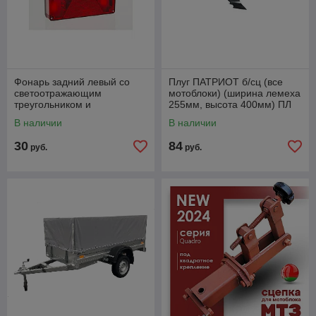
Фонарь задний левый со
Плуг ПАТРИОТ б/сц (все
светоотражающим
мотоблоки) (ширина лемеха
треугольником и
255мм, высота 400мм) ПЛ
противотуманным светом
255.400.31. Артикул
В наличии
В наличии
FT-088 LPM-L
490001030
30
84
руб.
руб.