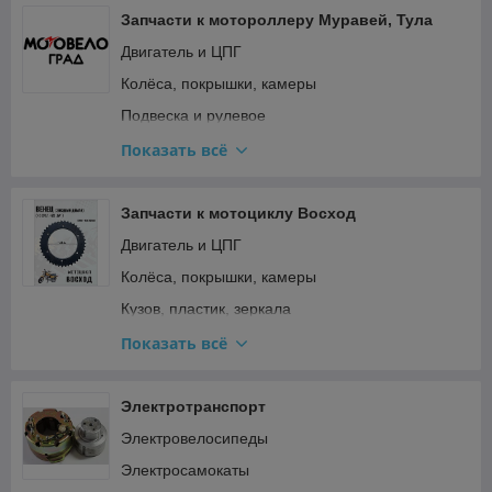
Запчасти к мотороллеру Муравей, Тула
Двигатель и ЦПГ
Колёса, покрышки, камеры
Подвеска и рулевое
Прочее
Показать всё
Ремкомплекты, прокладки, подшипники
Топливная система и карбюратор
Запчасти к мотоциклу Восход
Тормозная система
Двигатель и ЦПГ
Трансмиссия (сцепление, вариатор, цепи)
Колёса, покрышки, камеры
Электрооборудование и зажигание
Кузов, пластик, зеркала
Подвеска и рулевое
Показать всё
Прочее
Ремкомплекты, прокладки, подшипники
Электротранспорт
Топливная система и карбюратор
Электровелосипеды
Трансмиссия (сцепление, вариатор, цепи)
Электросамокаты