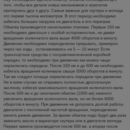
того, чтобы все детали новых механизмов и агрегатов
притерлись друг к другу. Самые важные для скутера и мопеда
это первая тысяча километров. В этот период необходимо
избегать больших нагрузок на двигатель и его перегрев.
Обкатка производится несколькими этапами. Первые 150 км
необходимо двигаться с особой осторожностью, не давая
вращению коленчатого вала выше 4000 оборотов в минуту.
Движение необходимо периодически прерывать, примерно
через час езды , останавливаясь на 5 — 10 минут. Если
транспортное средство с полуавтоматической коробкой
передач, то необходимо при движении как можно чаще
переключать передачи. После 150 км и до 500 км необходимо
избегать вращения коленвала свыше 5000 оборотов в минуту.
Так же следует почаще переключать передачи при движении.
Ни в коем случае не открывать полностью дроссельную
заслонку, избегая максимального вращения коленчатого вала.
После 500 км и до окончания обкатки (1000 км) немного
увеличить вращения коленчатого вала, но не более 6000
оборотов в минуту. При движении не допускать долгой работы
двигателя с постоянной частотой вращения, периодически
менять режим движения. За время обкатки надо будет два раза
заменить масло в вариаторе скутера или в двигателе мопеда.
Первая замена производится после 500 км, а вторая после