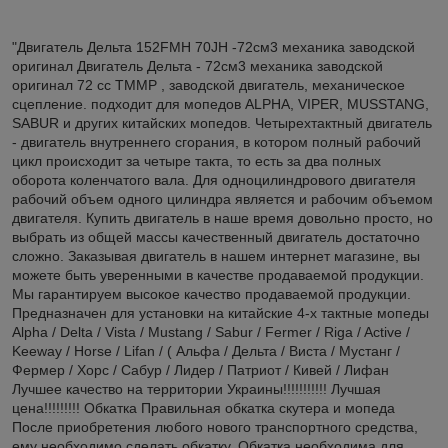
"Двигатель Дельта 152FMH 70JH -72см3 механика заводской
оригинал Двигатель Дельта - 72см3 механика заводской
оригинал 72 cc TMMP , заводской двигатель, механическое
сцепление. подходит для мопедов ALPHA, VIPER, MUSSTANG,
SABUR и других китайских мопедов. Четырехтактный двигатель
- двигатель внутреннего сгорания, в котором полный рабочий
цикл происходит за четыре такта, то есть за два полных
оборота коленчатого вала. Для одноцилиндрового двигателя
рабочий объем одного цилиндра является и рабочим объемом
двигателя. Купить двигатель в наше время довольно просто, но
выбрать из общей массы качественный двигатель достаточно
сложно. Заказывая двигатель в нашем интернет магазине, вы
можете быть уверенными в качестве продаваемой продукции.
Мы гарантируем высокое качество продаваемой продукции.
Предназначен для установки на китайские 4-х тактные мопеды
Alpha / Delta / Vista / Mustang / Sabur / Fermer / Riga / Active /
Keeway / Horse / Lifan / ( Альфа / Дельта / Виста / Мустанг /
Фермер / Хорс / Сабур / Лидер / Патриот / Кивей / Лифан
Лучшее качество на территории Украины!!!!!!!!!!! Лучшая
цена!!!!!!!!! Обкатка Правильная обкатка скутера и мопеда
После приобретения любого нового транспортного средства,
ему необходимо сделать обкатку. Обкатка необходима для