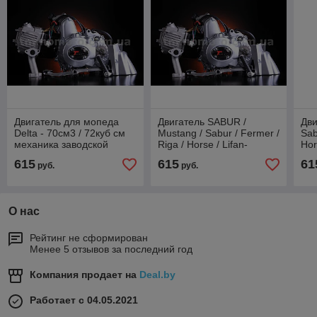
Двигатель для мопеда
Двигатель SABUR /
Дви
Delta - 70см3 / 72куб см
Mustang / Sabur / Fermer /
Sab
механика заводской
Riga / Horse / Lifan-
Hor
оригинал
72см3/70куб см механика
ме
615
615
61
руб.
руб.
заводской оригинал
О нас
Рейтинг не сформирован
Менее 5 отзывов за последний год
Компания продает на
Deal.by
Работает с 04.05.2021