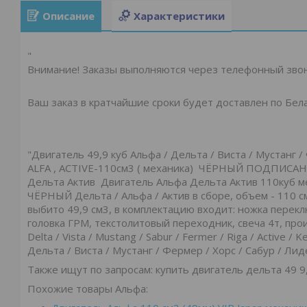
Описание
Характеристики
"
Внимание!
Заказы выполняются через телефонный зво
Ваш заказ в кратчайшие сроки будет доставлен по Бела
"Двигатель 49,9 куб Альфа / Дельта / Виста / Мустанг 
ALFA , ACTIVE-110см3 ( механика) ЧЁРНЫЙ ПОДПИСАНО
Дельта Актив Двигатель Альфа Дельта Актив 110куб ме
ЧЁРНЫЙ Дельта / Альфа / Актив в сборе, объем - 110 с
выбито 49,9 см3, в комплектацию входит: ножка перек
головка ГРМ, текстолитовый переходник, свеча 4т, про
Delta / Vista / Mustang / Sabur / Fermer / Riga / Active / 
Дельта / Виста / Мустанг / Фермер / Хорс / Сабур / Лид
Также ищут по запросам: купить двигатель дельта 49 9, 
Похожие товары Альфа: