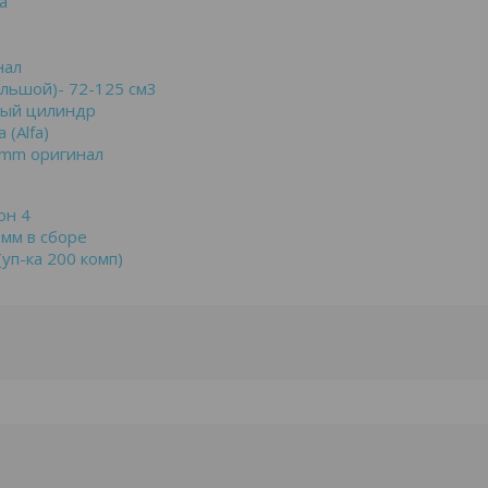
а
нал
льшой)- 72-125 см3
вый цилиндр
 (Alfa)
 mm оригинал
он 4
9мм в сборе
уп-ка 200 комп)