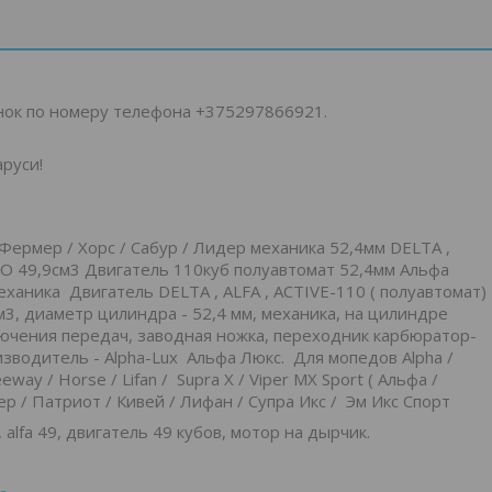
нок по номеру телефона +375297866921.
руси!
/ Фермер / Хорс / Сабур / Лидер механика 52,4мм DELTA ,
 49,9см3 Двигатель 110куб полуавтомат 52,4мм Альфа
ханика Двигатель DELTA , ALFA , ACTIVE-110 ( полуавтомат)
м3, диаметр цилиндра - 52,4 мм, механика, на цилиндре
лючения передач, заводная ножка, переходник карбюратор-
изводитель - Аlpha-Lux Альфа Люкс. Для мопедов Alpha /
Keeway / Horse / Lifan / Supra X / Viper MX Sport ( Альфа /
ер / Патриот / Кивей / Лифан / Супра Икс / Эм Икс Спорт
alfa 49, двигатель 49 кубов, мотор на дырчик.