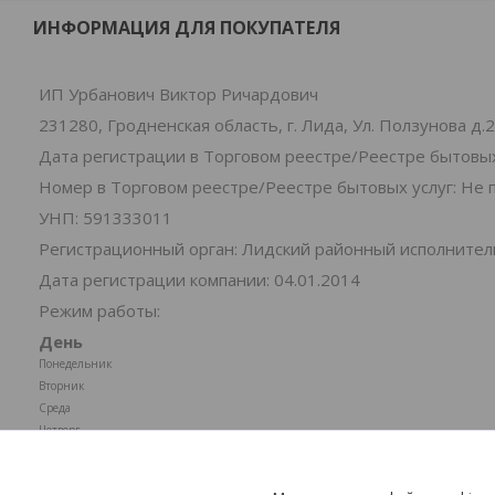
ИНФОРМАЦИЯ ДЛЯ ПОКУПАТЕЛЯ
ИП Урбанович Виктор Ричардович
231280, Гродненская область, г. Лида, Ул. Ползунова д.
Дата регистрации в Торговом реестре/Реестре бытовых
Номер в Торговом реестре/Реестре бытовых услуг: Не 
УНП: 591333011
Регистрационный орган: Лидский районный исполните
Дата регистрации компании: 04.01.2014
Режим работы:
День
Понедельник
Вторник
Среда
Четверг
Пятница
Суббота