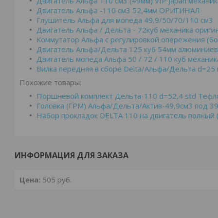
Двигатель Альфа 110 см3 (49мм) VIP Japan механик
Двигатель Альфа -110 см3 52,4мм ОРИГИНАЛ
Глушитель Альфа для мопеда 49,9/50/70/110 см3
Двигатель Альфа / Дельта - 72куб механика ориги
Коммутатор Альфа с регулировкой опережения (бо
Двигатель Альфа/Дельта 125 куб 54мм алюминие
Двигатель мопеда Альфа 50 / 72 / 110 куб механика
Вилка передняя в сборе Delta/Альфа/Дельта d=25
Похожие товары:
Поршневой комплект Дельта-110 d=52,4 std Тефл
Головка (ГРМ) Альфа/Дельта/Актив-49,9см3 под 3
Набор прокладок DELTA 110 на двигатель полный (
ИНФОРМАЦИЯ ДЛЯ ЗАКАЗА
Цена:
505
руб.