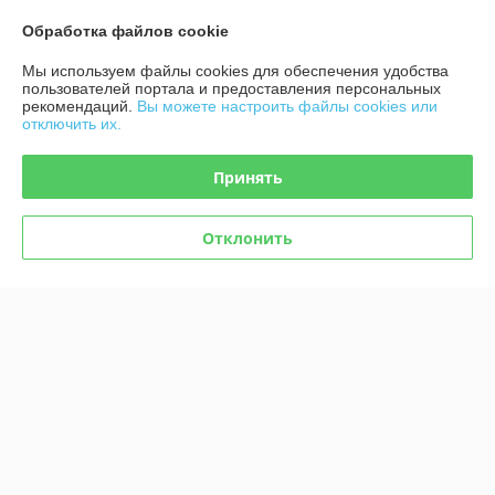
Показать все отзывы
Обработка файлов cookie
Мы используем файлы cookies для обеспечения удобства
О нас
пользователей портала и предоставления персональных
рекомендаций.
Вы можете настроить файлы cookies или
отключить их.
Контакты
Принять
Доставка и оплата
Отклонить
График работы
Полная версия сайта
Политика обработки cookies
Сайт создан на платформе Deal.by
Информация для покупателя