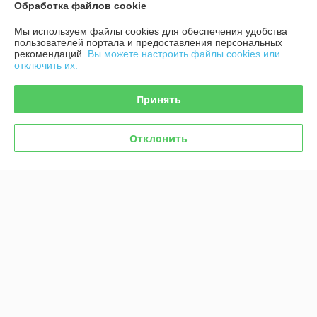
Михаил
24.09.2021
Обработка файлов cookie
Хорошо
Мы используем файлы cookies для обеспечения удобства
пользователей портала и предоставления персональных
рекомендаций.
Вы можете настроить файлы cookies или
Всё в принципе не плохо,но вот ценник нужно вовремя менять а не 
отключить их.
по факту заказа.до заказа было 27,а после подрос до 35,это 
согласитесь чувствительно.ну и обратную связь желательно 
Принять
ускорить.
Сделка подтверждена через корзину
Отклонить
Показать все отзывы
О нас
Контакты
Доставка и оплата
График работы