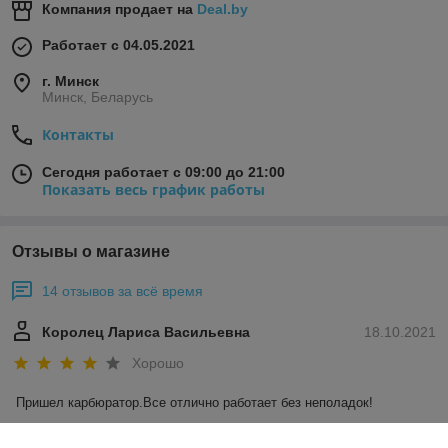
Компания продает на
Deal.by
Работает с 04.05.2021
г. Минск
Минск, Беларусь
Контакты
Сегодня работает с 09:00 до 21:00
Показать весь график работы
Отзывы о магазине
14 отзывов за всё время
Королец Лариса Васильевна
18.10.2021
Хорошо
Пришел карбюратор.Все отлично работает без неполадок!