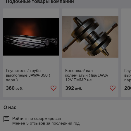
Подобные товары компании
Глушитель / трубы
Коленвал/ вал
Глу
выхлопные JAWA-350 (
коленчатый Ява/JAWA
вы
пара )
12V ТММР не
па
превзойдённое качество
360
392
28
руб.
руб.
О нас
Рейтинг не сформирован
Менее 5 отзывов за последний год