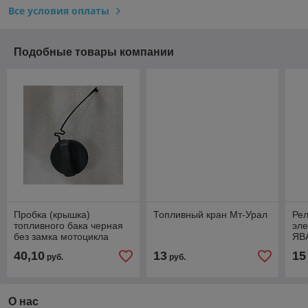
Все условия оплаты
Подобные товары компании
Пробка (крышка)
Топливный кран Мт-Урал
Рел
топливного бака черная
эле
без замка мотоцикла
ЯВА
Днепр, Урал
К-7
40,10
13
15
руб.
руб.
О нас