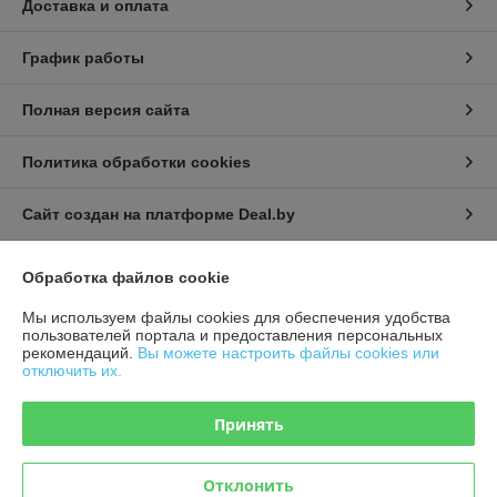
Доставка и оплата
График работы
Полная версия сайта
Политика обработки cookies
Сайт создан на платформе Deal.by
Обработка файлов cookie
Информация для покупателя
Мы используем файлы cookies для обеспечения удобства
Юридическое лицо:
ИП Урбанович Виктор Ричардович
пользователей портала и предоставления персональных
231280, Гродненская область, г. Лида, Ул. Ползунова д.26
рекомендаций.
Вы можете настроить файлы cookies или
отключить их.
Регистрационный номер ЕГР: 591333011
УНП: 591333011
Принять
Регистрационный орган: Лидский районный исполнительный комитет
Дата регистрации компании: 04.01.2014
Отклонить