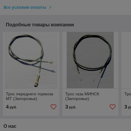
Все условия оплаты
Подобные товары компании
Трос переднего тормоза
Трос газа МИНСК
Тро
МТ (Запорожье)
(Запорожье)
4
3
3
руб.
руб.
р
О нас