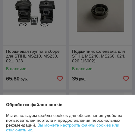
Поршневая группа в сборе
Подшипник коленвала для
для STIHL MS210, MS230,
STIHL MS240, MS260, 024,
021, 023
026 (16002)
В наличии
В наличии
65,80
35
руб.
руб.
Обработка файлов cookie
Мы используем файлы cookies для обеспечения удобства
пользователей портала и предоставления персональных
рекомендаций.
Вы можете настроить файлы cookies или
отключить их.