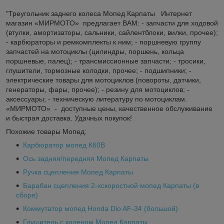
"Треугольник заднего колеса Мопед Карпаты Интернет
магазин «МИРМОТО» предлагает ВАМ: - запчасти для ходовой
(втулки, амортизаторы, сальники, сайлентблоки, вилки, прочее);
- карбюраторы и ремкомплекты к ним; - поршневую группу
запчастей на мотоциклы (цилиндры, поршень, кольца
поршневые, палец); - трансмиссионные запчасти; - тросики,
глушители, тормозные колодки, прочее; - подшипники; -
электрические товары для мотоциклов (повороты, датчики,
генераторы, фары, прочее); - резину для мотоциклов; -
аксессуары; - техническую литературу по мотоциклам.
«МИРМОТО» - доступные цены, качественное обслуживание
и быстрая доставка. Удачных покупок!
Похожие товары Мопед:
Карбюратор мопед К60В
Ось задняя/передняя Мопед Карпаты
Ручка сцепления Мопед Карпаты
Барабан сцепления 2-хскоростной мопед Карпаты (в
сборе)
Коммутатор мопед Honda Dio AF-34 (большой)
Глушитель с коленом Мопед Карпаты