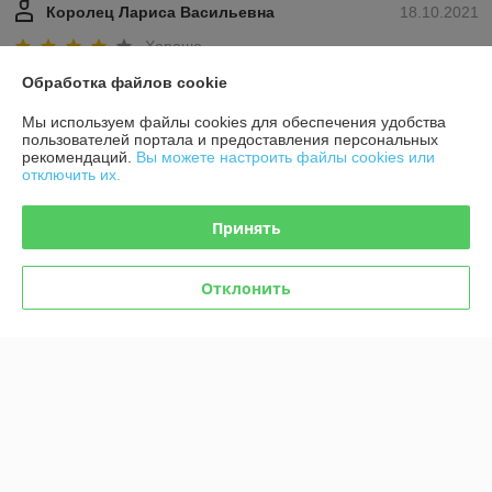
Королец Лариса Васильевна
18.10.2021
Хорошо
Обработка файлов cookie
Пришел карбюратор.Все отлично работает без неполадок!
Мы используем файлы cookies для обеспечения удобства
пользователей портала и предоставления персональных
Михаил
24.09.2021
рекомендаций.
Вы можете настроить файлы cookies или
отключить их.
Хорошо
Принять
Всё в принципе не плохо,но вот ценник нужно вовремя менять а не 
по факту заказа.до заказа было 27,а после подрос до 35,это 
согласитесь чувствительно.ну и обратную связь желательно 
Отклонить
ускорить.
Сделка подтверждена через корзину
Показать все отзывы
О нас