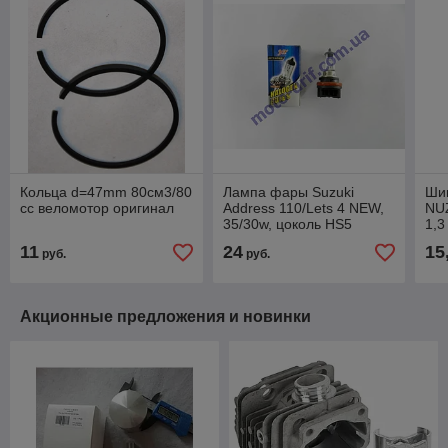
Кольца d=47mm 80см3/80
Лампа фары Suzuki
Ши
сс веломотор оригинал
Address 110/Lets 4 NEW,
NUZ
35/30w, цоколь HS5
1,3
пластмассовый
зак
11
24
15
руб.
руб.
12
эле
Акционные предложения и новинки