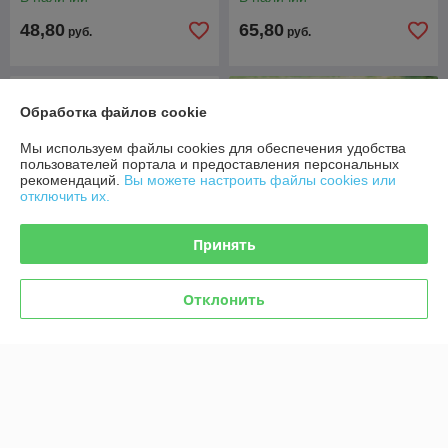
48,80
65,80
руб.
руб.
Обработка файлов cookie
Мы используем файлы cookies для обеспечения удобства
пользователей портала и предоставления персональных
рекомендаций.
Вы можете настроить файлы cookies или
отключить их.
Принять
Отклонить
Маховик для STIHL MS290,
Маховик Husqvarna 362,
MS310, MS390
365, 372
В наличии
В наличии
50,90
34
руб.
руб.
Показать ещё