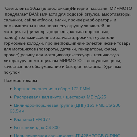
"Светолента 30см (влагостойкая)Интернет магазин МИРМОТО
предлагает ВАМ:запчасти для ходовой (втулки, амортизаторы,
сальники, сайлентблоки, вилки, прочее);карбюраторы и
ремкомплекты к ним;поршневуюгруппу запчастей на
мотоциклы (цилиндры,поршень, кольца поршневые,
палец);трансмиссионные запчасти;тросики, глушители,
тормозные колодки, прочее;подшипники;электрические товары
для мотоциклов (повороты, датчики, генераторы, фары,
прочее);резину для мотоциклов;аксессуары;техническую
литературу по мотоциклам.МИРМОТО - доступные цены,
качественное обслуживание и быстрая доставка. Удачных
покупок!
Похожие товары:
Корзина сцепления в сборе 172 FMM
Распредвал+ вал внутр.+ шестерня МБ УД-25
Цилиндро-поршневая группа (ЦПГ) 163 FML CG 200
63.5мм
Клапаны ГРМ 177
Блок цилиндра С4 300
Цепь приводная сальниковая JT 428HPOGB O-RING