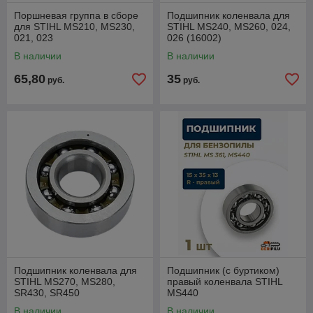
Поршневая группа в сборе
Подшипник коленвала для
для STIHL MS210, MS230,
STIHL MS240, MS260, 024,
021, 023
026 (16002)
В наличии
В наличии
65,80
35
руб.
руб.
Подшипник коленвала для
Подшипник (с буртиком)
STIHL MS270, MS280,
правый коленвала STIHL
SR430, SR450
MS440
В наличии
В наличии