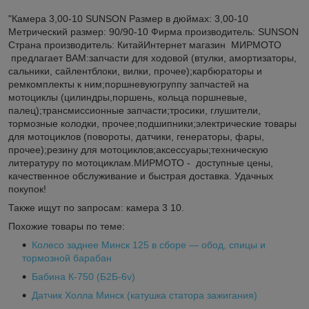
"Камера 3,00-10 SUNSON Размер в дюймах: 3,00-10
Метрический размер: 90/90-10 Фирма производитель: SUNSON
Страна производитель: КитайИнтернет магазин МИРМОТО
предлагает ВАМ:запчасти для ходовой (втулки, амортизаторы,
сальники, сайлентблоки, вилки, прочее);карбюраторы и
ремкомплекты к ним;поршневуюгруппу запчастей на
мотоциклы (цилиндры,поршень, кольца поршневые,
палец);трансмиссионные запчасти;тросики, глушители,
тормозные колодки, прочее;подшипники;электрические товары
для мотоциклов (повороты, датчики, генераторы, фары,
прочее);резину для мотоциклов;аксессуары;техническую
литературу по мотоциклам.МИРМОТО - доступные цены,
качественное обслуживание и быстрая доставка. Удачных
покупок!
Также ищут по запросам: камера 3 10.
Похожие товары по теме:
Колесо заднее Минск 125 в сборе — обод, спицы и
тормозной барабан
Бабина К-750 (Б2Б-6v)
Датчик Холла Минск (катушка статора зажигания)