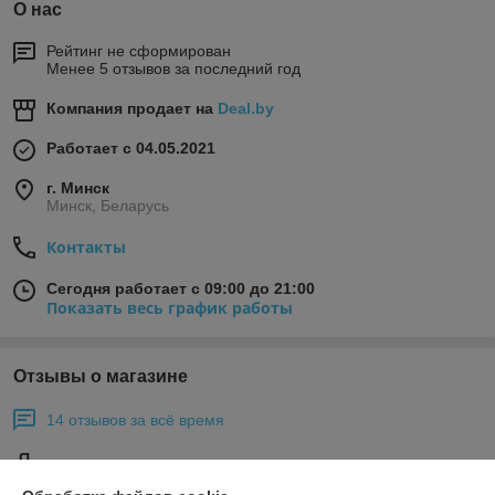
О нас
Рейтинг не сформирован
Менее 5 отзывов за последний год
Компания продает на
Deal.by
Работает с 04.05.2021
г. Минск
Минск, Беларусь
Контакты
Сегодня работает с 09:00 до 21:00
Показать весь график работы
Отзывы о магазине
14 отзывов за всё время
Королец Лариса Васильевна
18.10.2021