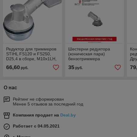
Редуктор для триммеров
Шестерни редуктора
Кон
STIHL FS120 и FS250,
(коническая пара)
ред
D25,4 в сборе, М10х1LH,
бензотриммера
Дру
FS80-FS250
(комплект) Oleo-Mac
гид
66,60
35
79
руб.
руб.
Sparta 25, 26, Efco Stark
25, 26
О нас
Рейтинг не сформирован
Менее 5 отзывов за последний год
Компания продает на
Deal.by
Работает с 04.05.2021