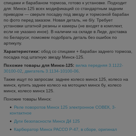
спицами и барабаном тормоза, готово к установке. Подходит
для: Минск-125 всех модификаций со стандартным задним
приводом — сверьте посадку под звезду и тормозной барабан
по фото перед заказом. Новая деталь, не б/у. Требует
установки штатной резины и камеры (не входят в комплект,
если не указано иное). В наличии на складе в Лиде, доставка
по Беларуси; поможем подобрать деталь без ошибок по
артикулу.
Характеристики:
обод со спицами + барабан заднего тормоза,
посадка под штатную звезду Минск-125.
Похожие товары для Минск-125:
вилка передняя 3.1122-
30100-02
,
двигатель 3.1134-10100-06
.
Также ищут по запросам: заднее колесо минск 125, колесо на
минск, купить заднее колесо на мотоцикл минск бу, колесо
минск, колесо минск 125.
Похожие товары Минск:
Реле поворотов Минск 125 электронное СОВЕК, 3-
контактное
Дуги безопасности Минск Д4 125
Карбюратор Минск PACCO Р-47, в сборе, оригинал