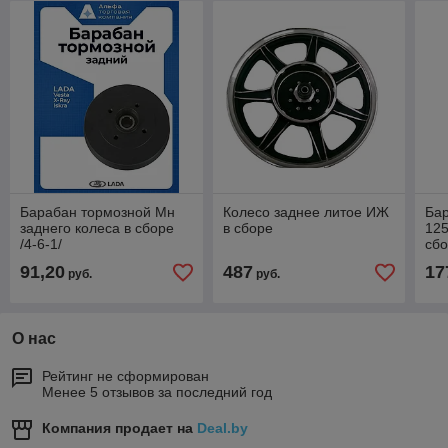
Барабан тормозной Мн
Колесо заднее литое ИЖ
Ба
заднего колеса в сборе
в сборе
12
/4-6-1/
сб
91,20
487
17
руб.
руб.
О нас
Рейтинг не сформирован
Менее 5 отзывов за последний год
Компания продает на
Deal.by