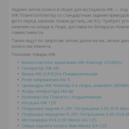
Заднее литое колесо в сборе для мотоцикла ИЖ — под 
ИЖ Планета/Юпитер со стандартным задним приводом 
фото перед заказом. Новая деталь, не б/у. Требует уст
наличии на складе в Лиде, доставка по Беларуси; помо
совместимости.
Также ищут по запросам: литые диски на иж, литые диск
колесо иж планета.
Похожие товары ИЖ:
Бесконтактное зажигание ИЖ Юпитер «СОВЕК»
Генератор ИЖ 6В
Вилка ИЖ (ОРЕОН) Пневматическая
Реле напряжения Иж-5
Цилиндры ИЖ Юпитер-5 в сборе, комплект (BDMm
Якорь генератора Иж 6в
Коленвал Иж Планета с подшипником
Катушка ИЖ 12V
Покрышка задняя Л-291 Петрошина 3.00-R18 Мин
Покрышка передняя Л-291 Петрошина 3.00-R18 М
Мотокамера R18 3.50 Минск D4 125
Спица заднего колеса 4мм Минск D4 125