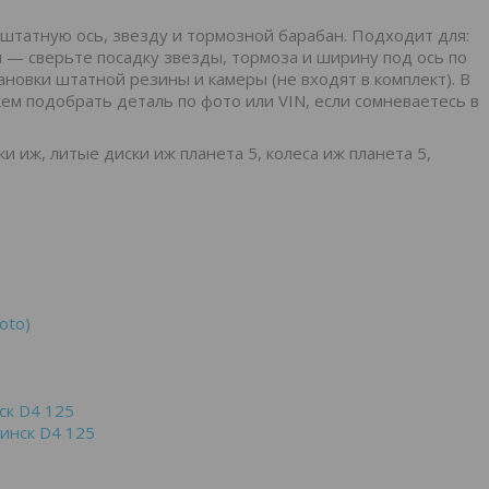
штатную ось, звезду и тормозной барабан. Подходит для:
— сверьте посадку звезды, тормоза и ширину под ось по
ановки штатной резины и камеры (не входят в комплект). В
жем подобрать деталь по фото или VIN, если сомневаетесь в
и иж, литые диски иж планета 5, колеса иж планета 5,
oto)
ск D4 125
инск D4 125