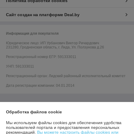
Политика обработки cookies
Сайт создан на платформе Deal.by
Информация для покупателя
Юридическое лицо:
ИП Урбанович Виктор Ричардович
231280, Гродненская область, г. Лида, Ул. Ползунова д.26
Регистрационный номер ЕГР: 591333011
УНП: 591333011
Регистрационный орган: Лидский районный исполнительный комитет
Дата регистрации компании: 04.01.2014
Обработка файлов cookie
Мы используем файлы cookies для обеспечения удобства
пользователей портала и предоставления персональных
рекомендаций.
Вы можете настроить файлы cookies или