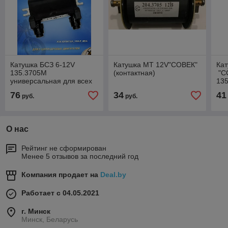
Катушка БСЗ 6-12V
Катушка МТ 12V"СОВЕК"
Кат
135.3705М
(контактная)
"СО
универсальная для всех
13
бесконтактных зажиганий
76
34
41
руб.
руб.
"HEMEN
О нас
Рейтинг не сформирован
Менее 5 отзывов за последний год
Компания продает на
Deal.by
Работает с 04.05.2021
г. Минск
Минск, Беларусь