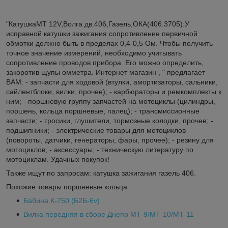
"КатушкаМТ 12V,Волга дв.406,Газель,ОКА(406.3705):У
исправной катушки зажигания сопротивление первичной
обмотки должно быть в пределах 0,4-0,5 Ом. Чтобы получить
точное значение измерений, необходимо учитывать
сопротивление проводов прибора. Его можно определить,
закоротив щупы омметра. Интернет магазин , " предлагает
ВАМ: - запчасти для ходовой (втулки, амортизаторы, сальники,
сайлентблоки, вилки, прочее); - карбюраторы и ремкомплекты к
ним; - поршневую группу запчастей на мотоциклы (цилиндры,
поршень, кольца поршневые, палец); - трансмиссионные
запчасти; - тросики, глушители, тормозные колодки, прочее; -
подшипники; - электрические товары для мотоциклов
(повороты, датчики, генераторы, фары, прочее); - резину для
мотоциклов; - аксессуары; - техническую литературу по
мотоциклам. Удачных покупок!
Также ищут по запросам: катушка зажигания газель 406.
Похожие товары поршневые кольца:
Бабина К-750 (Б2Б-6v)
Вилка передняя в сборе Днепр МТ-9/МТ-10/МТ-11