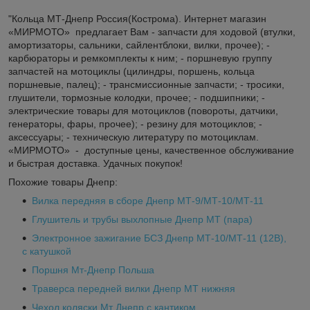
"Кольца МТ-Днепр Россия(Кострома). Интернет магазин
«МИРМОТО» предлагает Вам - запчасти для ходовой (втулки,
амортизаторы, сальники, сайлентблоки, вилки, прочее); -
карбюраторы и ремкомплекты к ним; - поршневую группу
запчастей на мотоциклы (цилиндры, поршень, кольца
поршневые, палец); - трансмиссионные запчасти; - тросики,
глушители, тормозные колодки, прочее; - подшипники; -
электрические товары для мотоциклов (повороты, датчики,
генераторы, фары, прочее); - резину для мотоциклов; -
аксессуары; - техническую литературу по мотоциклам.
«МИРМОТО» - доступные цены, качественное обслуживание
и быстрая доставка. Удачных покупок!
Похожие товары Днепр:
Вилка передняя в сборе Днепр МТ-9/МТ-10/МТ-11
Глушитель и трубы выхлопные Днепр МТ (пара)
Электронное зажигание БСЗ Днепр МТ-10/МТ-11 (12В),
с катушкой
Поршня Мт-Днепр Польша
Траверса передней вилки Днепр МТ нижняя
Чехол коляски Мт Днепр с кантиком