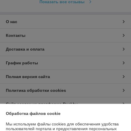
Показать все отзывы
О нас
Контакты
Доставка и оплата
График работы
Полная версия сайта
Политика обработки cookies
Сайт создан на платформе Deal.by
Обработка файлов cookie
Информация для покупателя
Мы используем файлы cookies для обеспечения удобства
пользователей портала и предоставления персональных