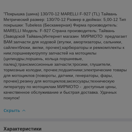
"Покрышка (шина) 130/70-12 MARELLI F-927 (TL) Тайвань
Метрический размер: 130/70-12 Размер в дюймах: 5,00-12 Тип
покрышки: Tubeless (Бескамерная) Фирма производитель:
MARELLI Модель: F-927 Страна производитель: Тайвань
(Заводской Тайвань)Интернет магазин МИРМОТО предлагает
ВАМ:запчасти для ходовой (втулки, амортизаторы, сальники,
сайлентблоки, вилки, прочее);карбюраторы и ремкомплекты к
ним;поршневуюгруппу запчастей на мотоциклы
(цилиндры,поршень, кольца поршневые,
палец);трансмиссионные запчасти;тросики, глушители,
тормозные колодки, прочее;подшипники;электрические товары
для мотоциклов (повороты, датчики, генераторы, фары,
прочее);резину для мотоциклов;аксессуары;техническую
литературу по мотоциклам.МИРМОТО - доступные цены,
качественное обслуживание и быстрая доставка. Удачных
покупок!
Скрыть
Характеристики