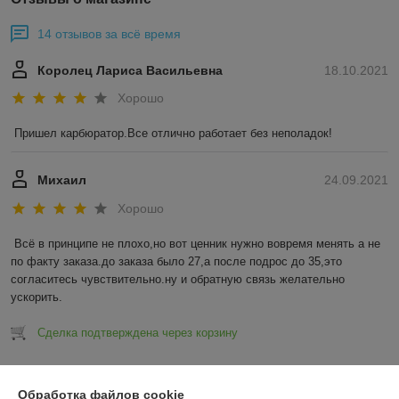
14 отзывов за всё время
Королец Лариса Васильевна
18.10.2021
Хорошо
Пришел карбюратор.Все отлично работает без неполадок!
Михаил
24.09.2021
Хорошо
Всё в принципе не плохо,но вот ценник нужно вовремя менять а не 
по факту заказа.до заказа было 27,а после подрос до 35,это 
согласитесь чувствительно.ну и обратную связь желательно 
ускорить.
Сделка подтверждена через корзину
Показать все отзывы
Обработка файлов cookie