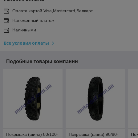
Оплата картой Visa,Mastercard,Белкарт
Наложенный платеж
Наличными
Все условия оплаты
Подобные товары компании
Покрышка (шина) 80/100-
Покрышка (шина) 90/80-
Пок