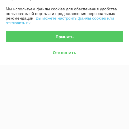
Мы используем файлы cookies для обеспечения удобства
О нас
пользователей портала и предоставления персональных
рекомендаций.
Вы можете настроить файлы cookies или
отключить их.
Контакты
Принять
Доставка и оплата
Отклонить
График работы
Полная версия сайта
Политика обработки cookies
Сайт создан на платформе Deal.by
Информация для покупателя
Юридическое лицо:
ИП Урбанович Виктор Ричардович
231280, Гродненская область, г. Лида, Ул. Ползунова д.26