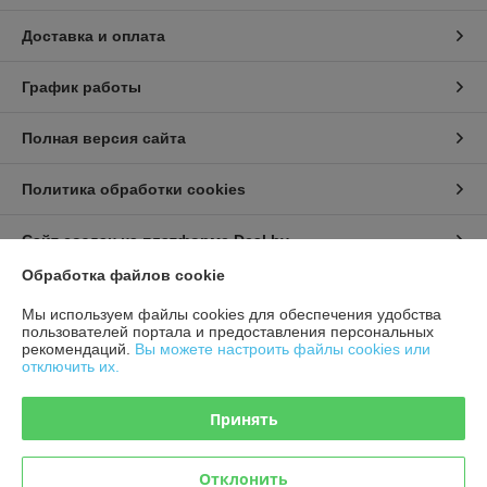
Доставка и оплата
График работы
Полная версия сайта
Политика обработки cookies
Сайт создан на платформе Deal.by
Обработка файлов cookie
Информация для покупателя
Мы используем файлы cookies для обеспечения удобства
пользователей портала и предоставления персональных
Юридическое лицо:
ИП Урбанович Виктор Ричардович
рекомендаций.
Вы можете настроить файлы cookies или
231280, Гродненская область, г. Лида, Ул. Ползунова д.26
отключить их.
Регистрационный номер ЕГР: 591333011
Принять
УНП: 591333011
Регистрационный орган: Лидский районный исполнительный комитет
Отклонить